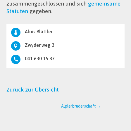
zusammengeschlossen und sich
gemeinsame
Statuten
gegeben.
Alois Blättler

Zwydenweg 3

041 630 15 87

Zurück zur Übersicht
Älplerbruderschaft
→