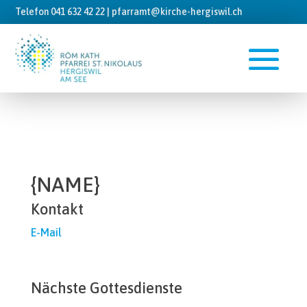
Telefon 041 632 42 22 |
pfarramt@kirche-hergiswil.ch
{NAME}
Kontakt
E-Mail
Nächste Gottesdienste