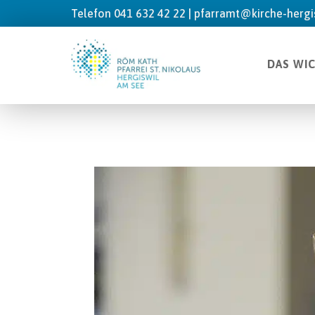
Telefon 041 632 42 22 |
pfarramt@kirche-hergis
DAS WI