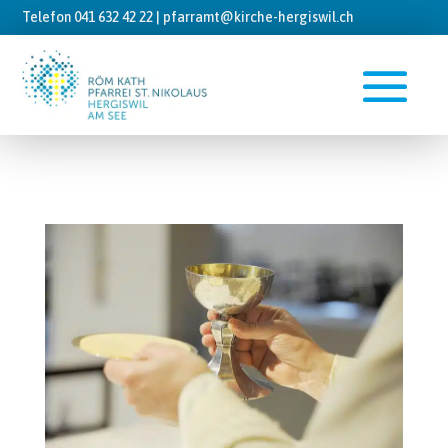
Telefon 041 632 42 22 |
pfarramt@kirche-hergiswil.ch