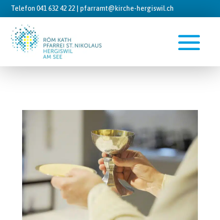
Telefon 041 632 42 22 |
pfarramt@kirche-hergiswil.ch