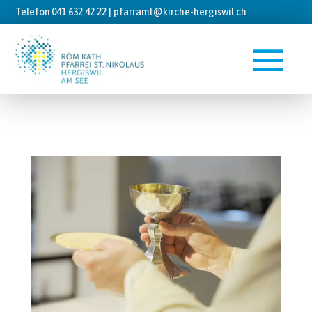
Telefon 041 632 42 22 |
pfarramt@kirche-hergiswil.ch