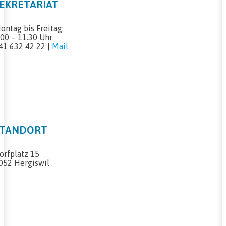
EKRETARIAT
ontag bis Freitag:
.00 – 11.30 Uhr
41 632 42 22 |
Mail
STANDORT
orfplatz 15
052 Hergiswil