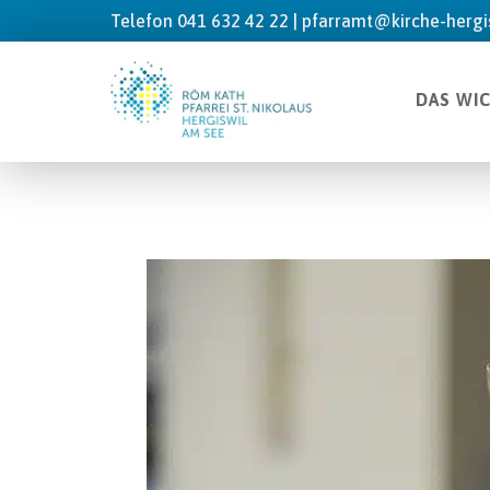
Telefon 041 632 42 22 |
pfarramt@kirche-hergis
DAS WI