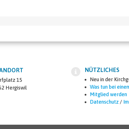
NÜTZLICHES
TANDORT
Neu in der Kirch
rfplatz 15
Was tun bei eine
52 Hergiswil
Mitglied werden
Datenschutz
/
Im