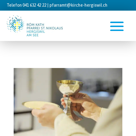
Telefon 041 632 42 22 |
pfarramt@kirche-hergiswil.ch